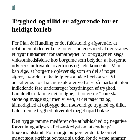
Tryghed og tillid er afgørende for et
heldigt forløb
For Plan & Handling er det fuldstændig afgørende, at
relationen til den enkelte borger indledes med at der skabes
et trygt fundament for samarbejdet. Vi opbygger en slags
virksomhedsfølelse hos borgerne som betyder, at borgerne
udviser stor loyalitet overfor os og hele konceptet. Man
kan sige, at borgerne oplever sig som en del af noget
større, hvor den enkelte føler sig både hørt og set. Vi
adskiller os nok fra andre aktører ved at vi så markant i den
indledende fase understreger betydningen af tryghed.
Umiddelbart kunne det jo ligne, at borgerne ”bare skal
sidde og hygge sig” men vi ved, at det tager tid og
tålmodighed at opbygge den nødvendige tryghed og tillid.
Uden denne tryghed bliver det meget opad bakke.
Den trygge ramme medfører ofte at håbløshed og negative
forventning afløses af et ønske/lyst om at ændre på
tingenes tilstand. For mange borgere er der tale om et
meget stort skridt at bevæge sig uden for de vante rammer.