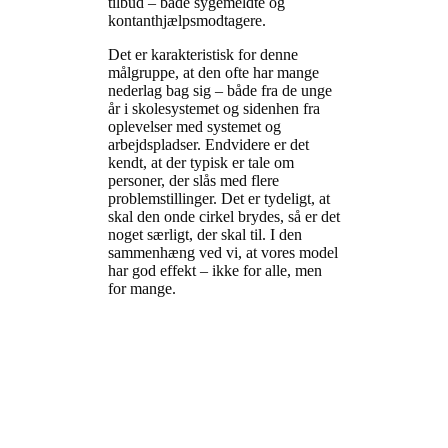
tilbud – både sygemeldte og
kontanthjælpsmodtagere.
Det er karakteristisk for denne
målgruppe, at den ofte har mange
nederlag bag sig – både fra de unge
år i skolesystemet og sidenhen fra
oplevelser med systemet og
arbejdspladser. Endvidere er det
kendt, at der typisk er tale om
personer, der slås med flere
problemstillinger. Det er tydeligt, at
skal den onde cirkel brydes, så er det
noget særligt, der skal til. I den
sammenhæng ved vi, at vores model
har god effekt – ikke for alle, men
for mange.