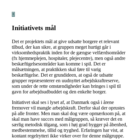
Initiativets mål
Det er projektets mål at give udsatte borgere et relevant
tilbud, der kan sikre, at gruppen meget hurtigt går i
virksomhedspraktik inden for de gængse velfærdsområder
(fx hjemmeplejen, hospitaler, plejecentre), men også andre
beskæftigelsesområder kan komme i spil. Det er
målsætningen, at praktikken skal føre til varig
beskæftigelse. Det er grundideen, at også de udsatte
grupper repræsenterer en uudnyttet arbejdskraftreserve,
som under de rette omstændigheder kan bringes i spil til
gavn for arbejdsudbuddet og den enkelte borger.
Initiativet skal ses i lyset af, at Danmark også i årene
fremover vil mangle arbejdskraft. Derfor skal der oprustes
på alle fronter. Men man skal dog være opmærksom på, at
skal man have succes med målgruppen, så kræver det en
særlig metodisk tilgang, som i høj grad bygger på åbenhed,
medbestemmelse, tillid og tryghed. Erfaringen har vist, at
kontant regelrytteri ikke virker over for denne målgruppe.