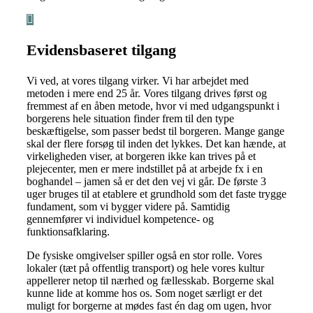
Evidensbaseret tilgang
Vi ved, at vores tilgang virker. Vi har arbejdet med
metoden i mere end 25 år. Vores tilgang drives først og
fremmest af en åben metode, hvor vi med udgangspunkt i
borgerens hele situation finder frem til den type
beskæftigelse, som passer bedst til borgeren. Mange gange
skal der flere forsøg til inden det lykkes. Det kan hænde, at
virkeligheden viser, at borgeren ikke kan trives på et
plejecenter, men er mere indstillet på at arbejde fx i en
boghandel – jamen så er det den vej vi går. De første 3
uger bruges til at etablere et grundhold som det faste trygge
fundament, som vi bygger videre på. Samtidig
gennemfører vi individuel kompetence- og
funktionsafklaring.
De fysiske omgivelser spiller også en stor rolle. Vores
lokaler (tæt på offentlig transport) og hele vores kultur
appellerer netop til nærhed og fællesskab. Borgerne skal
kunne lide at komme hos os. Som noget særligt er det
muligt for borgerne at mødes fast én dag om ugen, hvor