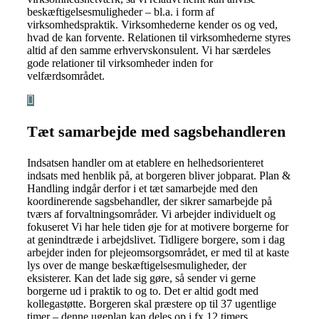
beskæftigelsesmuligheder – bl.a. i form af
virksomhedspraktik. Virksomhederne kender os og ved,
hvad de kan forvente. Relationen til virksomhederne styres
altid af den samme erhvervskonsulent. Vi har særdeles
gode relationer til virksomheder inden for
velfærdsområdet.
Tæt samarbejde med sagsbehandleren
Indsatsen handler om at etablere en helhedsorienteret
indsats med henblik på, at borgeren bliver jobparat. Plan &
Handling indgår derfor i et tæt samarbejde med den
koordinerende sagsbehandler, der sikrer samarbejde på
tværs af forvaltningsområder. Vi arbejder individuelt og
fokuseret Vi har hele tiden øje for at motivere borgerne for
at genindtræde i arbejdslivet. Tidligere borgere, som i dag
arbejder inden for plejeomsorgsområdet, er med til at kaste
lys over de mange beskæftigelsesmuligheder, der
eksisterer. Kan det lade sig gøre, så sender vi gerne
borgerne ud i praktik to og to. Det er altid godt med
kollegastøtte. Borgeren skal præstere op til 37 ugentlige
timer – denne ugeplan kan deles op i fx 12 timers