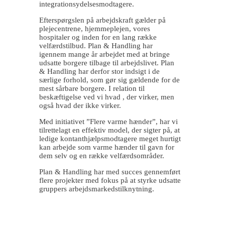
integrationsydelsesmodtagere.
Efterspørgslen på arbejdskraft gælder på
plejecentrene, hjemmeplejen, vores
hospitaler og inden for en lang række
velfærdstilbud. Plan & Handling har
igennem mange år arbejdet med at bringe
udsatte borgere tilbage til arbejdslivet. Plan
& Handling har derfor stor indsigt i de
særlige forhold, som gør sig gældende for de
mest sårbare borgere. I relation til
beskæftigelse ved vi hvad , der virker, men
også hvad der ikke virker.
Med initiativet ”Flere varme hænder”, har vi
tilrettelagt en effektiv model, der sigter på, at
ledige kontanthjælpsmodtagere meget hurtigt
kan arbejde som varme hænder til gavn for
dem selv og en række velfærdsområder.
Plan & Handling har med succes gennemført
flere projekter med fokus på at
styrke udsatte
gruppers arbejdsmarkedstilknytning.