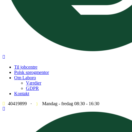
Til jobcentre
Polsk sprogmentor
Om Laboro
Værdier
GDPR
Kontakt
40419899
·
Mandag - fredag 08:30 - 16:30