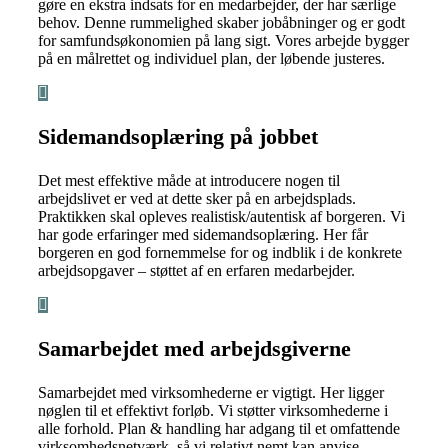
gøre en ekstra indsats for en medarbejder, der har særlige
behov. Denne rummelighed skaber jobåbninger og er godt
for samfundsøkonomien på lang sigt. Vores arbejde bygger
på en målrettet og individuel plan, der løbende justeres.
Sidemandsoplæring på jobbet
Det mest effektive måde at introducere nogen til
arbejdslivet er ved at dette sker på en arbejdsplads.
Praktikken skal opleves realistisk/autentisk af borgeren. Vi
har gode erfaringer med sidemandsoplæring. Her får
borgeren en god fornemmelse for og indblik i de konkrete
arbejdsopgaver – støttet af en erfaren medarbejder.
Samarbejdet med arbejdsgiverne
Samarbejdet med virksomhederne er vigtigt. Her ligger
nøglen til et effektivt forløb. Vi støtter virksomhederne i
alle forhold. Plan & handling har adgang til et omfattende
virksomhedsnetværk, så vi relativt nemt kan anvise